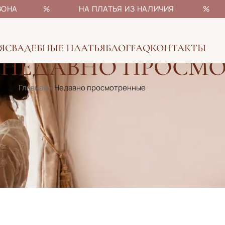
НЫ СЕЗОНА % НА ПЛАТЬЯ ИЗ НАЛИЧИЯ % БОЛ
Я
СВАДЕБНЫЕ ПЛАТЬЯ
БЛОГ
FAQ
КОНТАКТЫ
НЕДАВНО ПРОСМ
Главная
»
Недавно просмотренные
нных платьев.
обавь его в «отложенное» (нажав на сердечко).