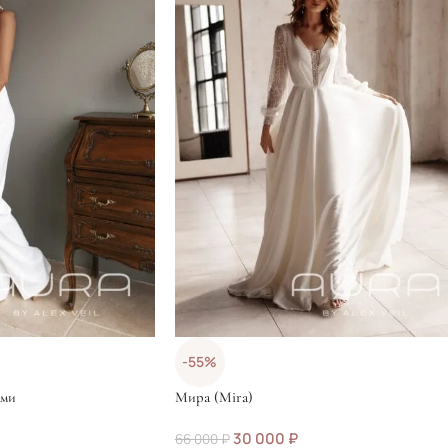
-55%
ами
Мира (Mira)
30 000
₽
66 000
₽