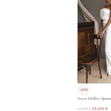
-40%
Хелли (Helly) с брюк
29 400
₽
49 000
₽