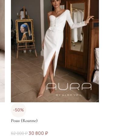
-50%
Роан (Roanne)
30 800
₽
62 000
₽