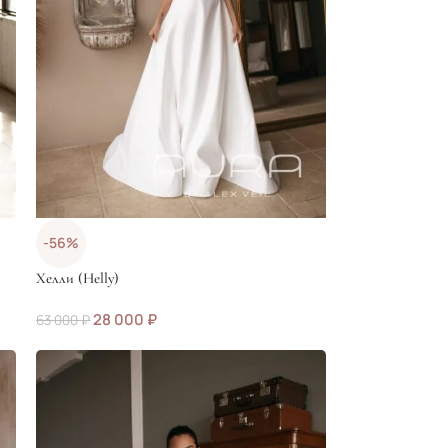
-56%
Хелли (Helly)
28 000
₽
63 000
₽