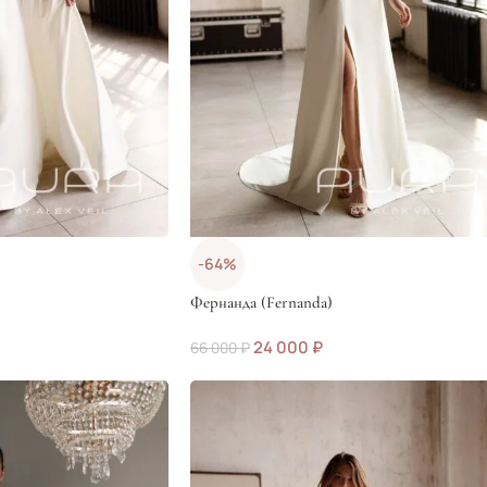
-64%
Фернанда (Fernanda)
24 000
₽
66 000
₽