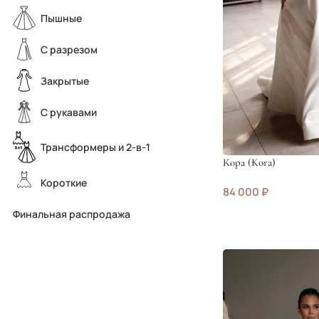
Пышные
С разрезом
Закрытые
С рукавами
Трансформеры и 2-в-1
Кора (Kora)
Короткие
84 000
₽
Финальная распродажа