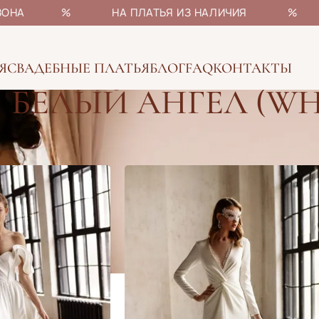
НЫ СЕЗОНА % НА ПЛАТЬЯ ИЗ НАЛИЧИЯ % БОЛ
Я
СВАДЕБНЫЕ ПЛАТЬЯ
БЛОГ
FAQ
КОНТАКТЫ
БЕЛЫЙ АНГЕЛ (WH
ые платья
»
Белый Ангел (White Angel)
Показать
12