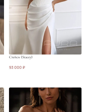
Стейси (Stacey)
93 000
₽