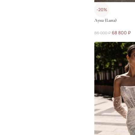
-20%
Луна (Luna)
68 800
₽
86 000
₽