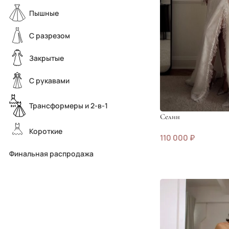
Пышные
С разрезом
Закрытые
С рукавами
Трансформеры и 2-в-1
Селин
Короткие
110 000
₽
Финальная распродажа