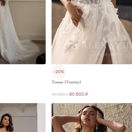
-20%
Томми (Tommy)
80 800
₽
101 000
₽