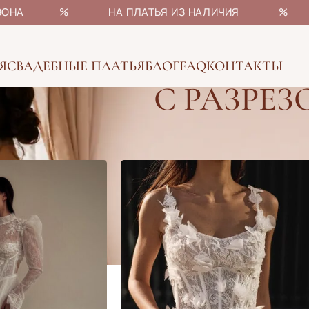
НЫ СЕЗОНА % НА ПЛАТЬЯ ИЗ НАЛИЧИЯ % БОЛ
Я
СВАДЕБНЫЕ ПЛАТЬЯ
БЛОГ
FAQ
КОНТАКТЫ
С РАЗРЕЗ
ые платья
»
С разрезом
Показать
12