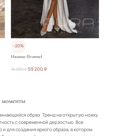
-20%
Ивонне (Ivonne)
59 200
₽
74 000
₽
е моменты
оминающийся образ. Тренд на открытую ножку
тность с современной дерзостью. Все
 и для создания яркого образа, в котором