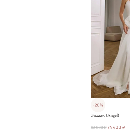
-20%
Энджел (Angel)
74 400
₽
93 000
₽