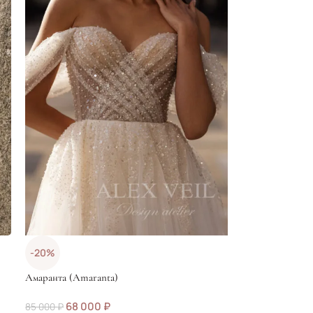
-20%
Амаранта (Amaranta)
68 000
₽
85 000
₽