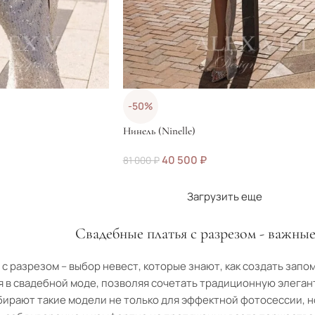
-50%
Нинель (Ninelle)
40 500
₽
81 000
₽
Загрузить еще
Свадебные платья с разрезом - важны
с разрезом – выбор невест, которые знают, как создать зап
я в свадебной моде, позволяя сочетать традиционную элеган
ирают такие модели не только для эффектной фотосессии, но