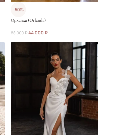
-50%
Орланда (Orlanda)
44 000
₽
88 000
₽