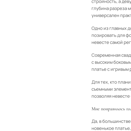
стройность, а дев
глубина разреза м
универсален прак
Одно из главных д
позировать для ф
невесте самой рег
Современная свад
с высоким боковы
платье с игривым 
Для тех, кто пла
съемными элемент
позволяя невесте 
Мне понравилось пла
Да, в большинстве
новенькое платье,