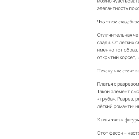
можно чувствоват
элегантность похо
Что такое свадебное
Отличительная чер
сзади. От легких 
именно тот образ,
открытый корсет,
Почему мне стоит вы
Платья с разрезом
Такой элемент смо
«труба». Разрез, 
лёгкий романтичн
Каким типам фигуры
Этот фасон – наст