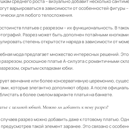
ушкам среднего роста – визуально добавит несколько сантим
огут варьироваться в зависимости от особенностей фигуры –
тически для любого телосложения.
остоинств платьев с разрезом – их функциональность. В тако
отографий. Разрез может быть дополнен потайными кнопками
улировать степень открытости наряда в зависимости от мом
ебная мода предлагает множество интересных решений. Это
м разрезом, роскошное платье А-силуэта с романтичными скл
разрезом, скрытым складками юбки.
нирует венчание или более консервативную церемонию, суще
ами, которые элегантно дополняют образ. А после официальн
блистать в более смелом варианте платья на банкете.
тье с цельной юбкой. Можно ли добавить к нему разрез?
 случаев разрез можно добавить даже к готовому платью. Од
 предусмотрев такой элемент заранее. Это связано с особен