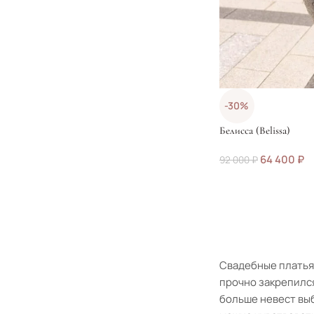
-30%
Белисса (Belissa)
64 400
₽
92 000
₽
Свадебные платья 
прочно закрепилс
больше невест выб