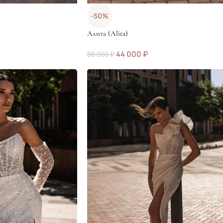
-50%
Алита (Alita)
44 000
₽
88 000
₽