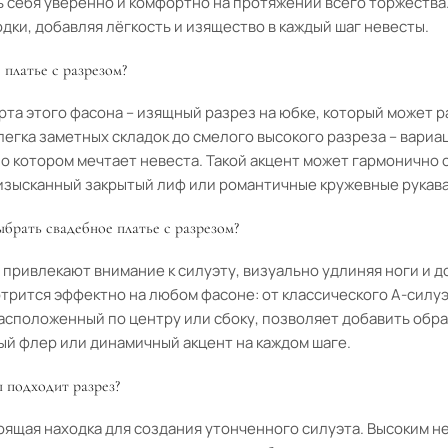
ь себя уверенно и комфортно на протяжении всего торжества
дки, добавляя лёгкость и изящество в каждый шаг невесты.
 платье с разрезом?
та этого фасона – изящный разрез на юбке, который может р
слегка заметных складок до смелого высокого разреза – вари
 о котором мечтает невеста. Такой акцент может гармонично 
 изысканный закрытый лиф или романтичные кружевные рукава
брать свадебное платье с разрезом?
 привлекают внимание к силуэту, визуально удлиняя ноги и д
трится эффектно на любом фасоне: от классического А-силу
расположенный по центру или сбоку, позволяет добавить образ
ый флер или динамичный акцент на каждом шаге.
 подходит разрез?
оящая находка для создания утонченного силуэта. Высоким н