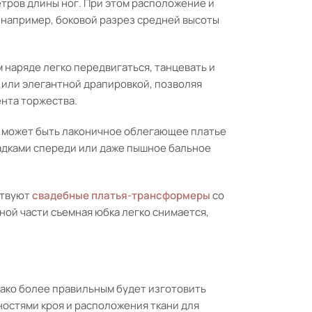
етров длины ног. При этом расположение и
 например, боковой разрез средней высоты
м наряде легко передвигаться, танцевать и
 или элегантной драпировкой, позволяя
ента торжества.
 может быть лаконичное облегающее платье
адками спереди или даже пышное бальное
ствуют
свадебные платья-трансформеры
со
ой части съемная юбка легко снимается,
нако более правильным будет изготовить
ностями кроя и расположения ткани для