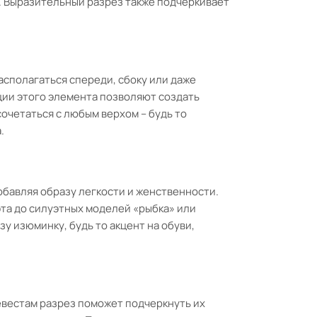
. Выразительный разрез также подчеркивает
асполагаться спереди, сбоку или даже
ации этого элемента позволяют создать
сочетаться с любым верхом – будь то
.
обавляя образу легкости и женственности.
эта до силуэтных моделей «рыбка» или
у изюминку, будь то акцент на обуви,
евестам разрез поможет подчеркнуть их