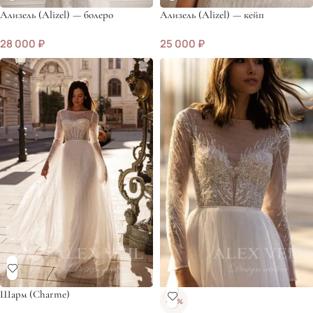
Ализель (Alizel) — болеро
Ализель (Alizel) — кейп
28 000
₽
25 000
₽
Шарм (Charme)
-30%