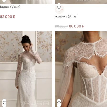
Виния (Vinia)
-20%
82 000
₽
Ализель (Alizel)
88 000
₽
110 000
₽