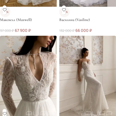
-30%
-50%
Максвелл (Maxwell)
Василина (Vasiline)
67 900
₽
66 000
₽
97 000
₽
132 000
₽