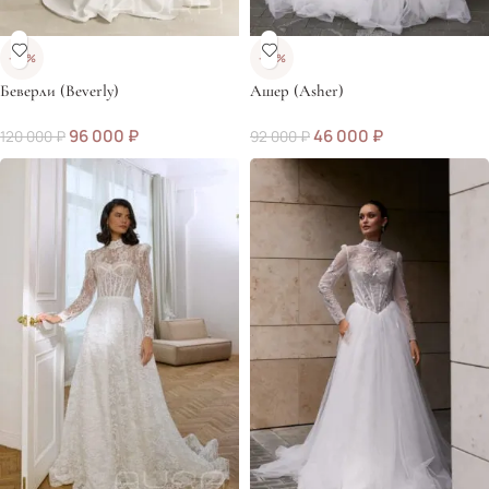
-20%
-50%
Беверли (Beverly)
Ашер (Asher)
96 000
₽
46 000
₽
120 000
₽
92 000
₽