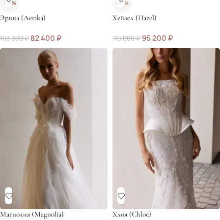
-20%
-20%
Эрика (Aerika)
Хейзел (Hazel)
82 400
₽
95 200
₽
103 000
₽
119 000
₽
Магнолия (Magnolia)
Хлоя (Chloe)