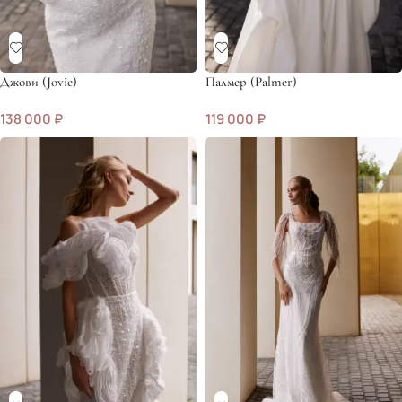
Джови (Jovie)
Палмер (Palmer)
138 000
₽
119 000
₽