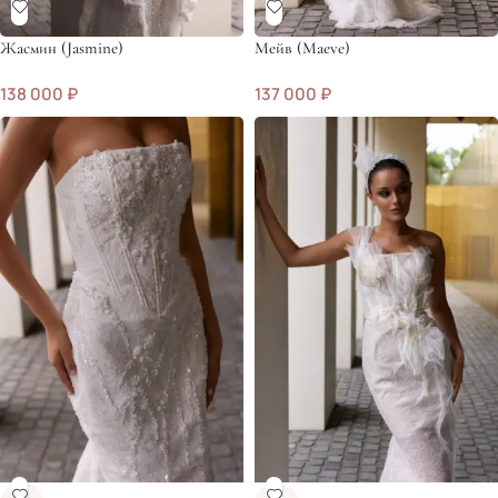
Жасмин (Jasmine)
Мейв (Maeve)
138 000
₽
137 000
₽