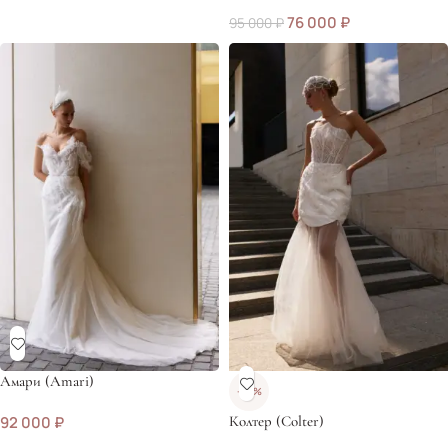
76 000
₽
95 000
₽
Амари (Amari)
-30%
92 000
₽
Колтер (Colter)