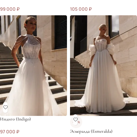
99 000
₽
105 000
₽
Индиго (Indigo)
-20%
97 000
₽
Эсмералда (Esmeralda)