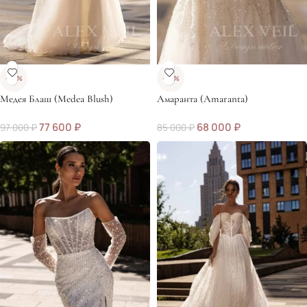
-20%
-20%
Медея Блаш (Medea Blush)
Амаранта (Amaranta)
77 600
₽
68 000
₽
97 000
₽
85 000
₽