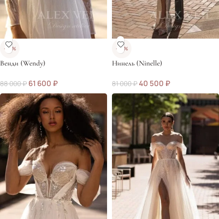
-30%
-50%
Венди (Wendy)
Нинель (Ninelle)
61 600
₽
40 500
₽
88 000
₽
81 000
₽