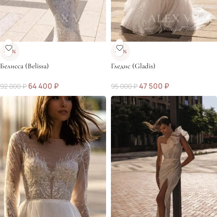
-30%
-50%
Белисса (Belissa)
Гледис (Gladis)
64 400
₽
47 500
₽
92 000
₽
95 000
₽