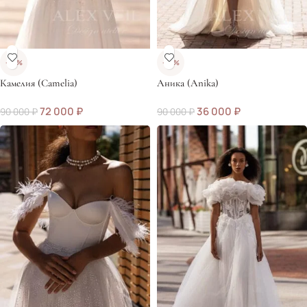
-20%
-60%
Камелия (Camelia)
Аника (Anika)
72 000
₽
36 000
₽
90 000
₽
90 000
₽