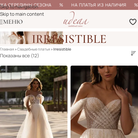
А СЕРЕДИНЫ СЕЗОНА % НА ПЛАТЬЯ ИЗ НАЛИЧИЯ % БО
Skip to navigation
Skip to main content
МЕНЮ
IRRESISTIBLE
Главная
»
Свадебные платья
»
Irresistible
Показаны все (12)