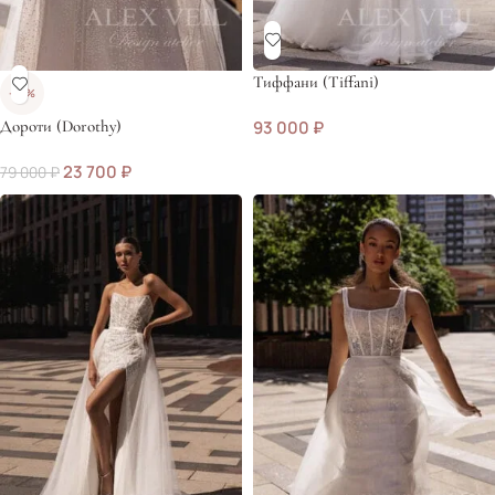
Тиффани (Tiffani)
-70%
Дороти (Dorothy)
93 000
₽
23 700
₽
79 000
₽