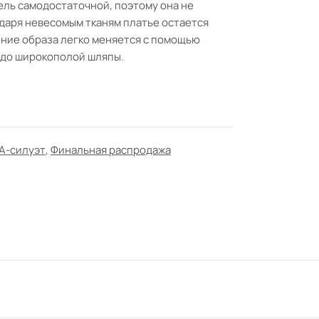
ль самодостаточной, поэтому она не
даря невесомым тканям платье остается
ение образа легко меняется с помощью
 до широкополой шляпы.
А-силуэт
,
Финальная распродажа