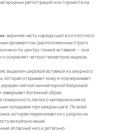
загородных регистраций или торжеств на
ом:
верхняя часть наряда сшита из плотного
ьным орнаментом, расположенным строго
олнено по центру тонкой вставкой — она
 и сохраняет четкую геометрию выреза,
яс выделен широкой вставкой из ажурного
, которая открывает кожу и подчеркивает
а украшен мягкой миниатюрной бахромой,
и завершает богемный образ.
я поверхность легкого материала мягко
ыми складками при каждом шаге. По всей
жка, которая перекликается с узором на
весту визуально выше.
ный атласный низ и детально