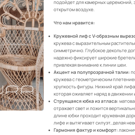
подойдет для камерных церемоний, 
открытом воздухе.
Что нам нравится:
Кружевной лиф с V-образным вырез
кружева с выразительным растител
симметрично. Глубокое декольте доп
надежно фиксирует широкие бретели
привлекая внимание к линии шеи.
Акцент на полупрозрачной талии:
по
кружева с геометрическим плетением
хрупкость фигуры. Нижний край лиф
которая оживляет наряд в движении 
Струящаяся юбка из атласа:
матова
отражает свет и ложится вертикальн
длине юбки проходит кружевная доро
лифе и вытягивает силуэт, делая не
Гармония фактур и комфорт:
лаконич