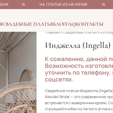
НЫ СЕЗОНА % НА ПЛАТЬЯ ИЗ НАЛИЧИЯ % БОЛ
Я
СВАДЕБНЫЕ ПЛАТЬЯ
БЛОГ
FAQ
КОНТАКТЫ
Главная
»
Свадебные платья
»
Atmos
Инджелла (Ingella)
К сожалению, данной п
Возможность изготовле
уточнить по телефону,
соцсетях.
Свадебное платье Инджелла (Ingella
AlexVeil Bridal — это современное п
встречается с выверенным кроем. Со
струящейся юбки из легкого атласа 