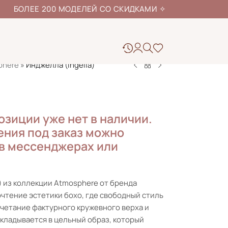
ЕЕ 200 МОДЕЛЕЙ СО СКИДКАМИ
✧
phere
»
Инджелла (Ingella)
озиции уже нет в наличии.
ния под заказ можно
 в мессенджерах или
) из коллекции Atmosphere от бренда
рочтение эстетики бохо, где свободный стиль
четание фактурного кружевного верха и
складывается в цельный образ, который