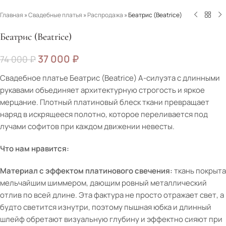
Главная
»
Свадебные платья
»
Распродажа
»
Беатрис (Beatrice)
Беатрис (Beatrice)
37 000
₽
74 000
₽
Свадебное платье Беатрис (Beatrice) А-силуэта с длинными
рукавами объединяет архитектурную строгость и яркое
мерцание. Плотный платиновый блеск ткани превращает
наряд в искрящееся полотно, которое переливается под
лучами софитов при каждом движении невесты.
Что нам нравится:
Материал с эффектом платинового свечения:
ткань покрыта
мельчайшим шиммером, дающим ровный металлический
отлив по всей длине. Эта фактура не просто отражает свет, а
будто светится изнутри, поэтому пышная юбка и длинный
шлейф обретают визуальную глубину и эффектно сияют при