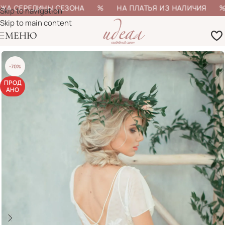
ЖА СЕРЕДИНЫ СЕЗОНА % НА ПЛАТЬЯ ИЗ НАЛИЧИЯ % Б
Skip to navigation
Skip to main content
МЕНЮ
-70%
ПРОД
АНО