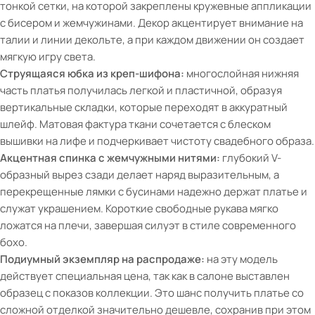
тонкой сетки, на которой закреплены кружевные аппликации
с бисером и жемчужинами. Декор акцентирует внимание на
талии и линии декольте, а при каждом движении он создает
мягкую игру света.
Струящаяся юбка из креп-шифона:
многослойная нижняя
часть платья получилась легкой и пластичной, образуя
вертикальные складки, которые переходят в аккуратный
шлейф. Матовая фактура ткани сочетается с блеском
вышивки на лифе и подчеркивает чистоту свадебного образа.
Акцентная спинка с жемчужными нитями:
глубокий V-
образный вырез сзади делает наряд выразительным, а
перекрещенные лямки с бусинами надежно держат платье и
служат украшением. Короткие свободные рукава мягко
ложатся на плечи, завершая силуэт в стиле современного
бохо.
Подиумный экземпляр на распродаже:
на эту модель
действует специальная цена, так как в салоне выставлен
образец с показов коллекции. Это шанс получить платье со
сложной отделкой значительно дешевле, сохранив при этом