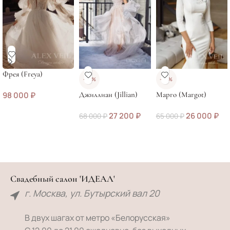
Фрея (Freya)
-60%
-60%
98 000
₽
Джиллиан (Jillian)
Марго (Margot)
27 200
₽
26 000
₽
68 000
₽
65 000
₽
Свадебный салон 'ИДЕАЛ'
г. Москва, ул. Бутырский вал 20
В двух шагах от метро «Белорусская»