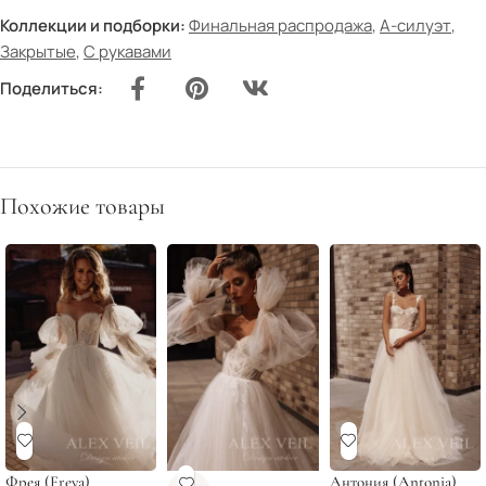
Коллекции и подборки:
Финальная распродажа
,
А-силуэт
,
Закрытые
,
С рукавами
Поделиться:
Похожие товары
Фрея (Freya)
Антония (Antonia)