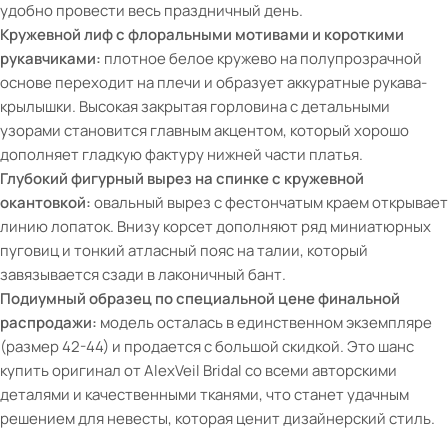
удобно провести весь праздничный день.
Кружевной лиф с флоральными мотивами и короткими
рукавчиками:
плотное белое кружево на полупрозрачной
основе переходит на плечи и образует аккуратные рукава-
крылышки. Высокая закрытая горловина с детальными
узорами становится главным акцентом, который хорошо
дополняет гладкую фактуру нижней части платья.
Глубокий фигурный вырез на спинке с кружевной
окантовкой:
овальный вырез с фестончатым краем открывает
линию лопаток. Внизу корсет дополняют ряд миниатюрных
пуговиц и тонкий атласный пояс на талии, который
завязывается сзади в лаконичный бант.
Подиумный образец по специальной цене финальной
распродажи:
модель осталась в единственном экземпляре
(размер 42-44) и продается с большой скидкой. Это шанс
купить оригинал от AlexVeil Bridal со всеми авторскими
деталями и качественными тканями, что станет удачным
решением для невесты, которая ценит дизайнерский стиль.