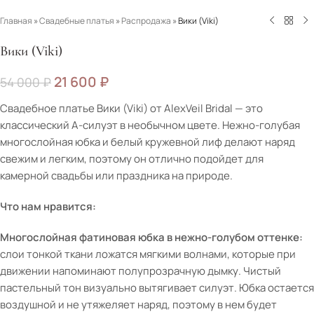
Главная
»
Свадебные платья
»
Распродажа
»
Вики (Viki)
Вики (Viki)
21 600
₽
54 000
₽
Свадебное платье Вики (Viki) от AlexVeil Bridal — это
классический А-силуэт в необычном цвете. Нежно-голубая
многослойная юбка и белый кружевной лиф делают наряд
свежим и легким, поэтому он отлично подойдет для
камерной свадьбы или праздника на природе.
Что нам нравится:
Многослойная фатиновая юбка в нежно-голубом оттенке:
слои тонкой ткани ложатся мягкими волнами, которые при
движении напоминают полупрозрачную дымку. Чистый
пастельный тон визуально вытягивает силуэт. Юбка остается
воздушной и не утяжеляет наряд, поэтому в нем будет