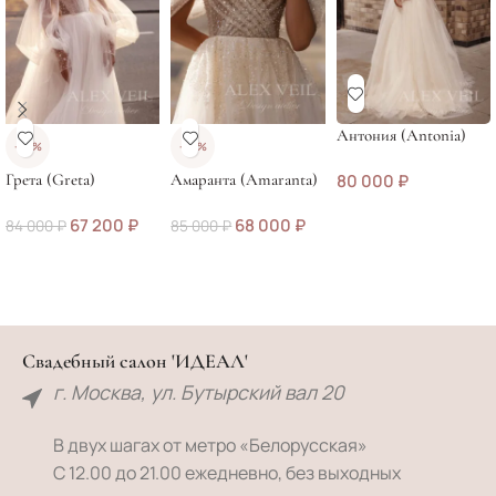
Антония (Antonia)
-20%
-20%
Грета (Greta)
Амаранта (Amaranta)
80 000
₽
67 200
₽
68 000
₽
84 000
₽
85 000
₽
Свадебный салон 'ИДЕАЛ'
г. Москва, ул. Бутырский вал 20
В двух шагах от метро «Белорусская»
С 12.00 до 21.00 ежедневно, без выходных