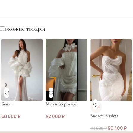
Похожие товары
Бейли
Мегги (короткое)
-20%
68 000
₽
92 000
₽
Виолет (Violet)
90 400
₽
113 000
₽