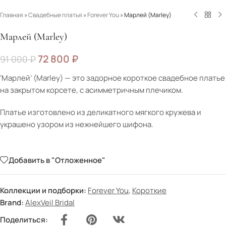
Главная
»
Свадебные платья
»
Forever You
»
Марлей (Marley)
Марлей (Marley)
72 800
₽
91 000
₽
‘Марлей’ (Marley) — это задорное короткое свадебное платье
на закрытом корсете, с асимметричным плечиком.
Платье изготовлено из деликатного мягкого кружева и
украшено узором из нежнейшего шифона.
Добавить в "Отложенное"
Коллекции и подборки:
Forever You
,
Короткие
Brand:
AlexVeil Bridal
Поделиться: