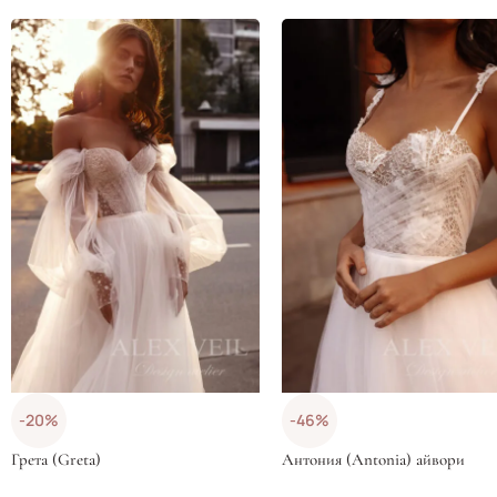
-20%
-46%
Грета (Greta)
Антония (Antonia) айвори