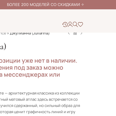
ЕЕ 200 МОДЕЛЕЙ СО СКИДКАМИ
✧
nce
»
Джулианна (Julianna)
a)
озиции уже нет в наличии.
ния под заказ можно
 в мессенджерах или
те — архитектурная классика из коллекции
отный матовый атлас здесь встречается со
учился сдержанный, но сильный образ для
которая ценит графичность линий и игру