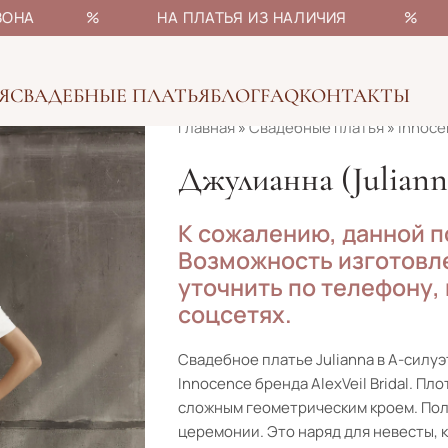
НЫ СЕЗОНА % НА ПЛАТЬЯ ИЗ НАЛИЧИЯ % БОЛ
Я
СВАДЕБНЫЕ ПЛАТЬЯ
БЛОГ
FAQ
КОНТАКТЫ
Главная
»
Свадебные платья
»
Innoce
Джулианна (Juliann
К сожалению, данной п
Возможность изготовле
уточнить по телефону,
соцсетях.
Свадебное платье Julianna в А-силуэ
Innocence бренда AlexVeil Bridal. Пл
сложным геометрическим кроем. Пол
церемонии. Это наряд для невесты, 