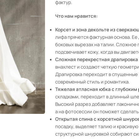
фактур.
Что нам нравится:
Корсет и зона декольте из сверкаю
лифа прячется фактурная основа. Ее
боковых вырезах на талии. Сложное 
подсвечивает кожу, когда вы двигает
Сложная перекрестная драпировка
внахлест и создают четкую геометри
Драпировка переходит в спущенные 
современный стиль и романтика.
Тяжелая атласная юбка с глубоким
складками, переходит в длинный шле
Высокий разрез добавляет лаконично
а на фотосессии он поможет сделат
Открытая спина с корсетной шнуро
посадку, выделяет талию и красивую
структурной шнуровкой собирают сил