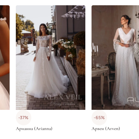
-37%
-65%
Арианна (Arianna)
Арвен (Arven)