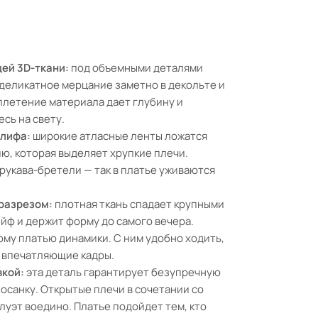
щей 3D-ткани:
под объемными деталями
 деликатное мерцание заметно в декольте и
плетение материала дает глубину и
есь на свету.
 лифа:
широкие атласные ленты ложатся
ю, которая выделяет хрупкие плечи.
рукава-бретели — так в платье уживаются
 разрезом:
плотная ткань спадает крупными
йф и держит форму до самого вечера.
му платью динамики. С ним удобно ходить,
ь впечатляющие кадры.
вкой:
эта деталь гарантирует безупречную
 осанку. Открытые плечи в сочетании со
уэт воедино. Платье подойдет тем, кто