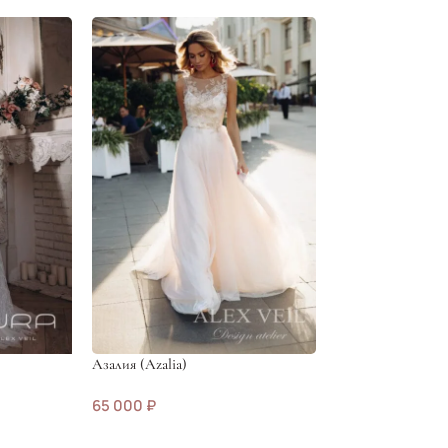
Азалия (Azalia)
-70%
65 000
₽
Талия (Talia)