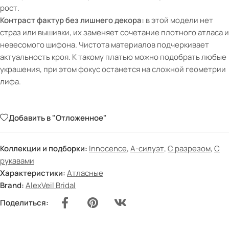
рост.
Контраст фактур без лишнего декора:
в этой модели нет
страз или вышивки, их заменяет сочетание плотного атласа и
невесомого шифона. Чистота материалов подчеркивает
актуальность кроя. К такому платью можно подобрать любые
украшения, при этом фокус останется на сложной геометрии
лифа.
Добавить в "Отложенное"
Коллекции и подборки:
Innocence
,
А-силуэт
,
С разрезом
,
С
рукавами
Характеристики:
Атласные
Brand:
AlexVeil Bridal
Поделиться: