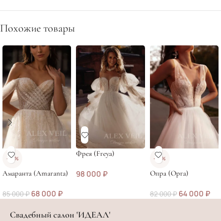
Похожие товары
Фрея (Freya)
-20%
-22%
Амаранта (Amaranta)
98 000
₽
Опра (Opra)
68 000
₽
64 000
₽
85 000
₽
82 000
₽
Свадебный салон 'ИДЕАЛ'