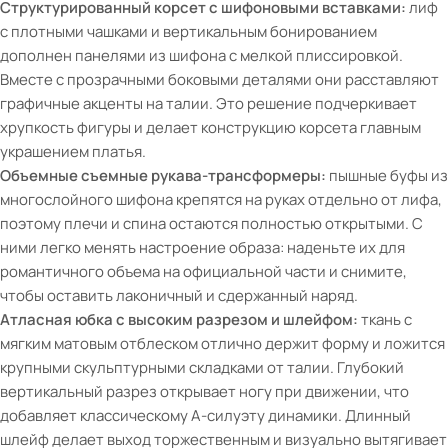
Структурированный корсет с шифоновыми вставками:
лиф
с плотными чашками и вертикальным бонированием
дополнен панелями из шифона с мелкой плиссировкой.
Вместе с прозрачными боковыми деталями они расставляют
графичные акценты на талии. Это решение подчеркивает
хрупкость фигуры и делает конструкцию корсета главным
украшением платья.
Объемные съемные рукава-трансформеры:
пышные буфы из
многослойного шифона крепятся на руках отдельно от лифа,
поэтому плечи и спина остаются полностью открытыми. С
ними легко менять настроение образа: наденьте их для
романтичного объема на официальной части и снимите,
чтобы оставить лаконичный и сдержанный наряд.
Атласная юбка с высоким разрезом и шлейфом:
ткань с
мягким матовым отблеском отлично держит форму и ложится
крупными скульптурными складками от талии. Глубокий
вертикальный разрез открывает ногу при движении, что
добавляет классическому А-силуэту динамики. Длинный
шлейф делает выход торжественным и визуально вытягивает