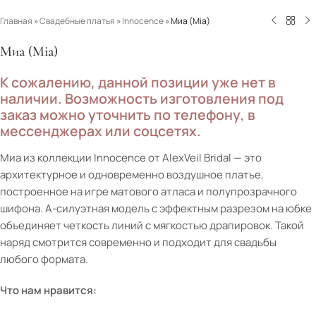
Главная
»
Свадебные платья
»
Innocence
»
Миа (Mia)
Миа (Mia)
К сожалению, данной позиции уже нет в
наличии. Возможность изготовления под
заказ можно уточнить по телефону, в
мессенджерах или соцсетях.
Миа из коллекции Innocence от AlexVeil Bridal — это
архитектурное и одновременно воздушное платье,
построенное на игре матового атласа и полупрозрачного
шифона. А-силуэтная модель с эффектным разрезом на юбке
объединяет четкость линий с мягкостью драпировок. Такой
наряд смотрится современно и подходит для свадьбы
любого формата.
Что нам нравится: