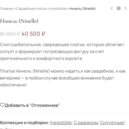
Главная
»
Свадебные платья
»
Irresistible
»
Нинель (Ninelle)
Нинель (Ninelle)
40 500
₽
81 000
₽
Сногсшибательное, сверкающее платье, которое облегает
силуэт и формирует потрясающую фигуру за счет
оригинального и комфортного корсета.
Платье Нинель (Ninelle) можно надеть и как свадебное, и как
вечернее — в любом случае всеобщее внимание будет
обеспечено!
Добавить в "Отложенное"
Коллекции и подборки:
Irresistible
,
С разрезом
,
Силуэтные/