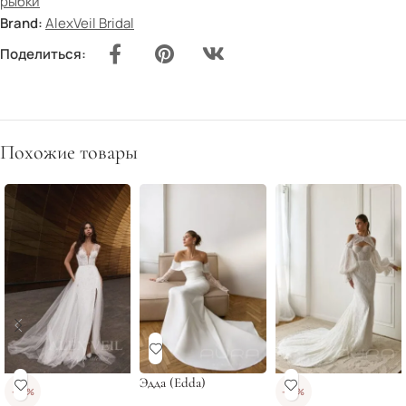
рыбки
Brand:
AlexVeil Bridal
Поделиться:
Похожие товары
Эдда (Edda)
-20%
-40%