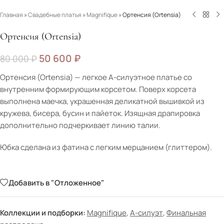
Главная
»
Свадебные платья
»
Magnifique
»
Ортенсия (Ortensia)
Ортенсия (Ortensia)
50 600
₽
80 000
₽
Ортенсия (Ortensia) — легкое А-силуэтное платье со
внутренним формирующим корсетом. Поверх корсета
выполнена маечка, украшенная деликатной вышивкой из
кружева, бисера, бусин и пайеток. Изящная драпировка
дополнительно подчеркивает линию талии.
Юбка сделана из фатина с легким мерцанием (глиттером).
Добавить в "Отложенное"
Коллекции и подборки:
Magnifique
,
А-силуэт
,
Финальная