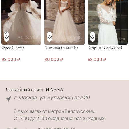
Фрея (Freya)
Антония (Antonia)
Кэтрин (Catherine)
98 000
₽
80 000
₽
68 000
₽
Свадебный салон 'ИДЕАЛ'
г. Москва, ул. Бутырский вал 20
В двух шагах от метро «Белорусская»
С 12.00 до 21.00 ежедневно, без выходных