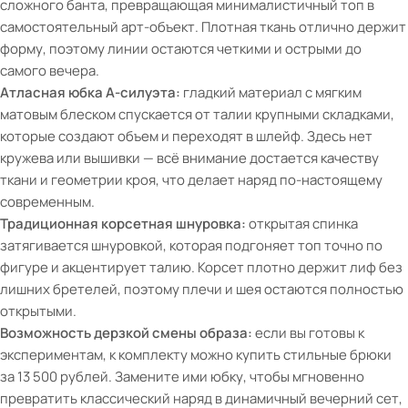
сложного банта, превращающая минималистичный топ в
самостоятельный арт-объект. Плотная ткань отлично держит
форму, поэтому линии остаются четкими и острыми до
самого вечера.
Атласная юбка А-силуэта:
гладкий материал с мягким
матовым блеском спускается от талии крупными складками,
которые создают объем и переходят в шлейф. Здесь нет
кружева или вышивки — всё внимание достается качеству
ткани и геометрии кроя, что делает наряд по-настоящему
современным.
Традиционная корсетная шнуровка:
открытая спинка
затягивается шнуровкой, которая подгоняет топ точно по
фигуре и акцентирует талию. Корсет плотно держит лиф без
лишних бретелей, поэтому плечи и шея остаются полностью
открытыми.
Возможность дерзкой смены образа:
если вы готовы к
экспериментам, к комплекту можно купить стильные брюки
за 13 500 рублей. Замените ими юбку, чтобы мгновенно
превратить классический наряд в динамичный вечерний сет,