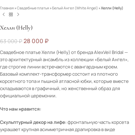
Главная
»
Свадебные платья
»
Белый Ангел (White Angel)
»
Хелли (Helly)
Хелли (Helly)
28 000
₽
63 000
₽
Свадебное платье Хелли (Helly) от бренда AlexVeil Bridal —
это архитектурный ансамбль из коллекции «Белый Ангел»,
где строгие линии встречаются с авангардным кроем.
Базовый комплект-трансформер состоит из плотного
корсетного топа и пышной атласной юбки, которые вместе
складываются в графичный, но женственный образ для
официальной церемонии.
Что нам нравится:
Скульптурный декор на лифе:
фронтальную часть корсета
украшает крупная асимметричная драпировка в виде