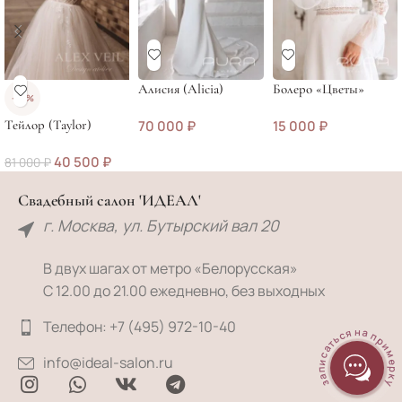
Алисия (Alicia)
Болеро «Цветы»
-50%
Тейлор (Taylor)
70 000
₽
15 000
₽
40 500
₽
81 000
₽
Свадебный салон 'ИДЕАЛ'
г. Москва, ул. Бутырский вал 20
В двух шагах от метро «Белорусская»
С 12.00 до 21.00 ежедневно, без выходных
Телефон: +7 (495) 972-10-40
записаться на примерку
info@ideal-salon.ru