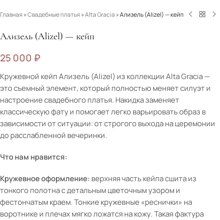
Главная
»
Свадебные платья
»
Alta Gracia
»
Ализель (Alizel) — кейп
Ализель (Alizel) — кейп
25 000
₽
Кружевной кейп Ализель (Alizel) из коллекции Alta Gracia —
это съемный элемент, который полностью меняет силуэт и
настроение свадебного платья. Накидка заменяет
классическую фату и помогает легко варьировать образ в
зависимости от ситуации: от строгого выхода на церемонии
до расслабленной вечеринки.
Что нам нравится:
Кружевное оформление:
верхняя часть кейпа сшита из
тонкого полотна с детальным цветочным узором и
фестончатым краем. Тонкие кружевные «реснички» на
воротнике и плечах мягко ложатся на кожу. Такая фактура