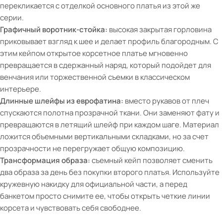
перекликается с отделкой основного платья из этой же
серии.
Графичный воротник-стойка:
высокая закрытая горловина
приковывает взгляд к шее и делает профиль благородным. С
этим кейпом открытое корсетное платье мгновенно
превращается в сдержанный наряд, который подойдет для
венчания или торжественной съемки в классическом
интерьере.
Длинные шлейфы из еврофатина:
вместо рукавов от плеч
спускаются полотна прозрачной ткани. Они заменяют фату и
превращаются в летящий шлейф при каждом шаге. Материал
ложится объемными вертикальными складками, но за счет
прозрачности не перегружает общую композицию.
Трансформация образа:
съемный кейп позволяет сменить
два образа за день без покупки второго платья. Используйте
кружевную накидку для официальной части, а перед
банкетом просто снимите ее, чтобы открыть четкие линии
корсета и чувствовать себя свободнее.