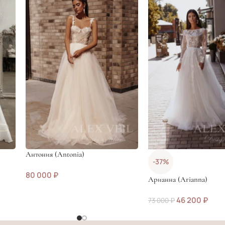
Антония (Antonia)
-37%
80 000
₽
Арианна (Arianna)
46 200
₽
73 000
₽