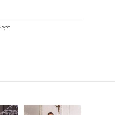
илуэт