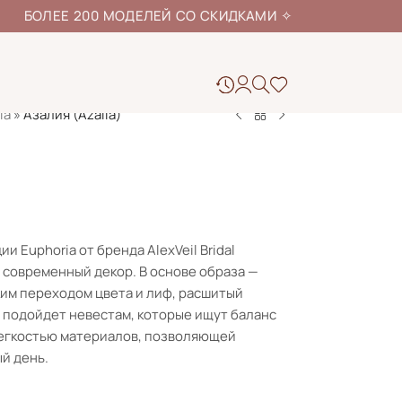
ЕЕ 200 МОДЕЛЕЙ СО СКИДКАМИ
✧
ia
»
Азалия (Azalia)
 Euphoria от бренда AlexVeil Bridal
 современный декор. В основе образа —
ким переходом цвета и лиф, расшитый
 подойдет невестам, которые ищут баланс
егкостью материалов, позволяющей
й день.