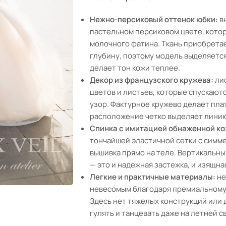
Нежно-персиковый оттенок юбки:
в
пастельном персиковом цвете, котор
молочного фатина. Ткань приобрета
глубину, поэтому модель выделяется
делает тон кожи теплее.
Декор из французского кружева:
лиф
цветов и листьев, которые спускают
узор. Фактурное кружево делает пла
расположение четко выделяет линию
Спинка с имитацией обнаженной ко
тончайшей эластичной сетки с симме
вышивка прямо на теле. Вертикальны
— это и надежная застежка, и изящна
Легкие и практичные материалы:
не
невесомым благодаря премиальному 
Здесь нет тяжелых конструкций или 
гулять и танцевать даже на летней с