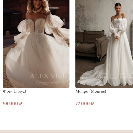
Фрея (Freya)
Монро (Monroe)
98 000
₽
77 000
₽