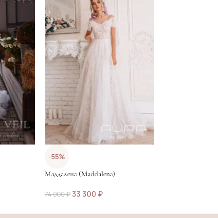
-55%
-50%
Маддалена (Maddalena)
Марлен (Marlene)
33 300
₽
40 500
74 000
₽
81 000
₽