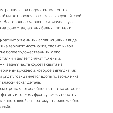
нутренние слои подола выполнены в
ый мягко просвечивает сквозь верхний слой
ет благородное мерцание и визуальную
 на фоне стандартных белых платьев и
 расшит объемными аппликациями в виде
ся на верхнюю часть юбки, словно живой
тье более художественным, а его
 талии и делает силуэт точеным.
жи:
задняя часть корсета сшита из
тричным кружевом, которое выглядит как
й ряд пуговиц тянется вдоль позвоночника
я классическая деталь.
смотря на многослойность, платье остается
фатину и тонкому французскому полотну.
длинного шлейфа, поэтому в наряде удобно
вадьбе.