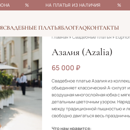
НЫ СЕЗОНА % НА ПЛАТЬЯ ИЗ НАЛИЧИЯ % БОЛ
Я
СВАДЕБНЫЕ ПЛАТЬЯ
БЛОГ
FAQ
КОНТАКТЫ
Главная
»
Свадебные платья
»
Euphor
Азалия (Azalia)
65 000
₽
Свадебное платье Азалия из коллекции
объединяет классический А-силуэт и
воздушная многослойная юбка с мяг
детальным цветочным узором. Наряд
между традиционной пышностью и л
свободно двигаться весь праздничны
Что нам нравится: