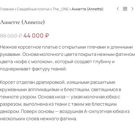
Главная
»
Свадебные платья
»
The_ONE
»
Аннетте (Annette)
Аннетте (Annette)
44 000
₽
88 000
₽
Нежное корсетное платье с открытыми плечами и длинными
рукавами. Основа молочного цвета покрыта нежным фатином
цвета «кофе с молоком», который создает глубину и
подчеркивает фактуру тканей.
Корсет отделан драпировкой, изящными расшитыми
кружевными аппликациями и блестящим, светящимся в
темноте узором. Основа низа — узкая молочная юбка с
разрезом, выполнена из ткани с таким же блестящим
декором. Поверх основы — воздушная А-силуэтная юбка из
нескольких слоев нежного фатина.