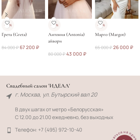
-20%
-46%
-60%
Грета (Greta)
Антония (Antonia)
Марго (Margot)
айвори
67 200
₽
26 000
₽
84 000
₽
65 000
₽
43 000
₽
80 000
₽
Свадебный салон 'ИДЕАЛ'
г. Москва, ул. Бутырский вал 20
В двух шагах от метро «Белорусская»
С 12.00 до 21.00 ежедневно, без выходных
Телефон: +7 (495) 972-10-40