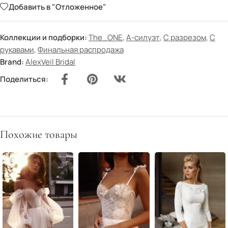
Добавить в "Отложенное"
Коллекции и подборки:
The_ONE
,
А-силуэт
,
С разрезом
,
С
рукавами
,
Финальная распродажа
Brand:
AlexVeil Bridal
Поделиться:
Похожие товары