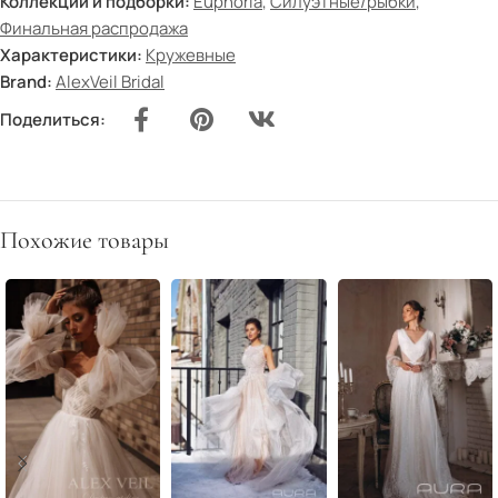
Коллекции и подборки:
Euphoria
,
Силуэтные/рыбки
,
Финальная распродажа
Характеристики:
Кружевные
Brand:
AlexVeil Bridal
Поделиться:
Похожие товары