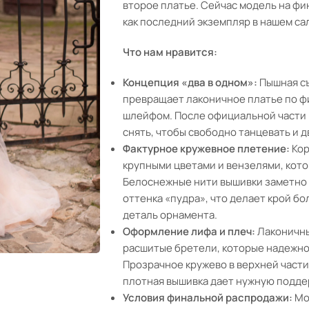
второе платье. Сейчас модель на фи
как последний экземпляр в нашем са
Что нам нравится:
Концепция «два в одном»:
Пышная съ
превращает лаконичное платье по ф
шлейфом. После официальной части 
снять, чтобы свободно танцевать и д
Фактурное кружевное плетение:
Кор
крупными цветами и вензелями, кот
Белоснежные нити вышивки заметно
оттенка «пудра», что делает крой б
деталь орнамента.
Оформление лифа и плеч:
Лаконичны
расшитые бретели, которые надежно
Прозрачное кружево в верхней части
плотная вышивка дает нужную подде
Условия финальной распродажи:
Мод