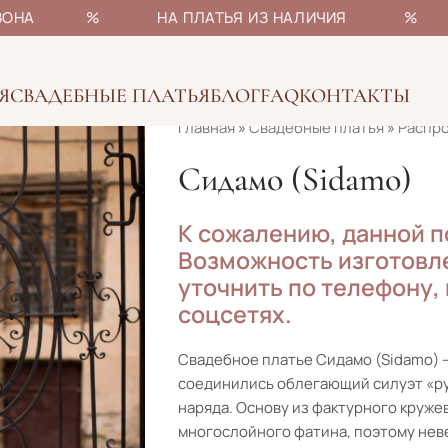
НЫ СЕЗОНА % НА ПЛАТЬЯ ИЗ НАЛИЧИЯ % БОЛ
Я
СВАДЕБНЫЕ ПЛАТЬЯ
БЛОГ
FAQ
КОНТАКТЫ
Главная
»
Свадебные платья
»
Распр
Сидамо (Sidamo)
К сожалению, данной п
Возможность изготовле
уточнить по телефону,
соцсетях.
Свадебное платье Сидамо (Sidamo) 
соединились облегающий силуэт «ру
наряда. Основу из фактурного круж
многослойного фатина, поэтому неве