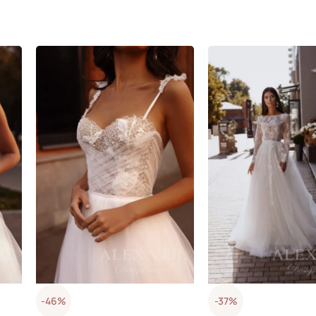
-46%
-37%