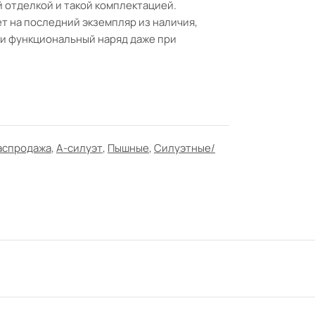
й отделкой и такой комплектацией.
 на последний экземпляр из наличия,
 и функциональный наряд даже при
аспродажа
,
А-силуэт
,
Пышные
,
Силуэтные/