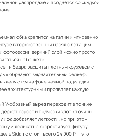
нальной распродаже и продается со скидкой
лоне.
емная юбка крепится на талии и мгновенно
игуре в торжественный наряд с летящим
и фотосессии верхний слой можно просто
вигаться на банкете.
сет и бедра расшиты плотным кружевом с
орые образуют выразительный рельеф.
 выделяются на фоне нежной подкладки
олее архитектурным и проявляет каждую
й V-образный вырез переходит в тонкие
 держат корсет и подчеркивают ключицы.
 лифа добавляет легкости, но при этом
ржку и деликатно корректирует фигуру.
ель Sidamo стоит всего 24 000 ₽ — это