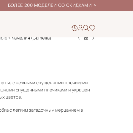
ЕЕ 200 МОДЕЛЕЙ СО СКИДКАМИ
✧
ible
»
Камелия (Camelia)
латье с нежными спущенными плечиками.
душными спущенными плечиками и украшен
ых цветов.
бка с легким загадочным мерцанием в