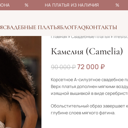
НЫ СЕЗОНА % НА ПЛАТЬЯ ИЗ НАЛИЧИЯ % БОЛ
Я
СВАДЕБНЫЕ ПЛАТЬЯ
БЛОГ
FAQ
КОНТАКТЫ
Главная
»
Свадебные платья
»
Irresist
Камелия (Camelia)
72 000
₽
90 000
₽
Корсетное А-силуэтное свадебное п
Верх платья дополнен мягкими воз
изящной вышивкой в виде серебрист
Обольстительный образ завершает ю
глубине слоев мягкого фатина.