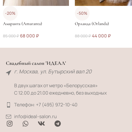
-20%
-50%
Амаранта (Amaranta)
Орланда (Orlanda)
68 000
₽
44 000
₽
85 000
₽
88 000
₽
Свадебный салон 'ИДЕАЛ'
г. Москва, ул. Бутырский вал 20
В двух шагах от метро «Белорусская»
С 12.00 до 21.00 ежедневно, без выходных
Телефон: +7 (495) 972-10-40
info@ideal-salon.ru