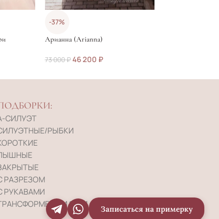
Кэтрин (Catherin
-37%
68 000
₽
ри
Арианна (Arianna)
46 200
₽
73 000
₽
ПОДБОРКИ:
А-СИЛУЭТ
СИЛУЭТНЫЕ/РЫБКИ
КОРОТКИЕ
ПЫШНЫЕ
ЗАКРЫТЫЕ
С РАЗРЕЗОМ
С РУКАВАМИ
ТРАНСФОРМЕРЫ И 2-В-1
Записаться на примерку