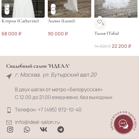
Кэтрин (Catherine)
Леони (Leoni)
-70%
68 000
₽
90 000
₽
Талия (Talia)
22 200
₽
74 000
₽
Свадебный салон 'ИДЕАЛ'
г. Москва, ул. Бутырский вал 20
В двух шагах от метро «Белорусская»
С 12.00 до 21.00 ежедневно, без выходных
Телефон: +7 (495) 972-10-40
записаться на примерку
info@ideal-salon.ru