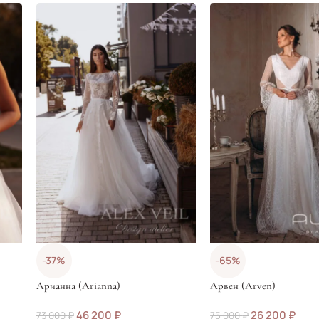
-37%
-65%
Арианна (Arianna)
Арвен (Arven)
46 200
₽
26 200
₽
73 000
₽
75 000
₽