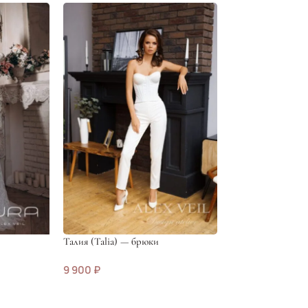
Талия (Talia) — брюки
-70%
9 900
₽
Эшли (Eshli)
19 500
65 000
₽