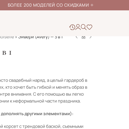
ЕЕ 200 МОДЕЛЕЙ СО СКИДКАМИ
✧
iselle
»
Эйвери (Avery) — 3 в 1
в 1
осто свадебный наряд, а целый гардероб в
х, кто хочет быть гибкой и менять образ в
ентре внимания. С его помощью вы легко
нии к неформальной части праздника.
 дополнять другими элементами):
 корсет с трендовой баской, съемными