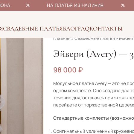
НЫ СЕЗОНА % НА ПЛАТЬЯ ИЗ НАЛИЧИЯ % БОЛ
Я
СВАДЕБНЫЕ ПЛАТЬЯ
БЛОГ
FAQ
КОНТАКТЫ
Главная
»
Свадебные платья
»
Mademo
Эйвери (Avery) — 3 
98 000
₽
Модульное платье Avery — это не пр
одном комплекте. Оно создано для те
течение дня, оставаясь при этом в ц
перейдете от торжественной церемо
Стандартные комплекты
(возможно
Оригинальный удлиненный кружевной