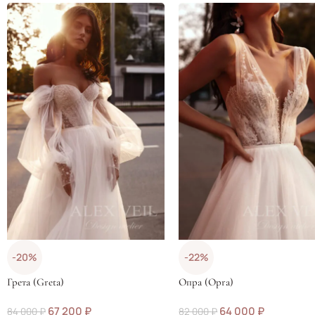
-20%
-22%
Грета (Greta)
Опра (Opra)
67 200
₽
64 000
₽
84 000
₽
82 000
₽