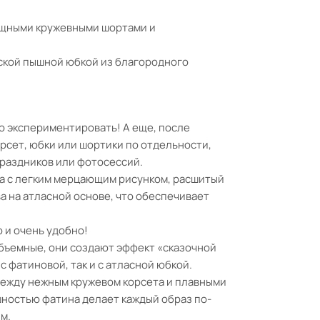
ящными кружевными шортами и
ской пышной юбкой из благородного
о экспериментировать! А еще, после
рсет, юбки или шортики по отдельности,
праздников или фотосессий.
ва с легким мерцающим рисунком, расшитый
а на атласной основе, что обеспечивает
 и очень удобно!
объемные, они создают эффект «сказочной
с фатиновой, так и с атласной юбкой.
между нежным кружевом корсета и плавными
шностью фатина делает каждый образ по-
м.