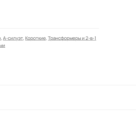
e
,
А-силуэт
,
Короткие
,
Трансформеры и 2-в-1
ми