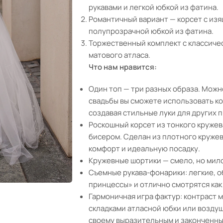
рукавами и легкой юбкой из фатина.
Романтичный вариант — корсет с из
полупрозрачной юбкой из фатина.
Торжественный комплект с классиче
матового атласа.
Что нам нравится:
Один топ — три разных образа. Можн
свадьбы вы сможете использовать ко
создавая стильные луки для других 
Роскошный корсет из тонкого круже
бисером. Сделан из плотного кружев
комфорт и идеальную посадку.
Кружевные шортики — смело, но мило
Съемные рукава-фонарики: легкие, 
принцессы» и отлично смотрятся как 
Гармоничная игра фактур: контраст 
складками атласной юбки или возду
своему выразительным и законченны