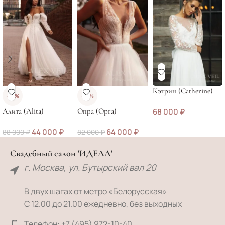
Кэтрин (Catherine)
-50%
-22%
Алита (Alita)
Опра (Opra)
68 000
₽
44 000
₽
64 000
₽
88 000
₽
82 000
₽
Свадебный салон 'ИДЕАЛ'
г. Москва, ул. Бутырский вал 20
В двух шагах от метро «Белорусская»
С 12.00 до 21.00 ежедневно, без выходных
Телефон: +7 (495) 972-10-40