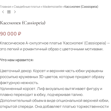
Главная
»
Свадебные платья
»
Mademoiselle
»
Кассиопея (Cassiopeia)
Кассиопея (Cassiopeia)
90 000
₽
Классическое А-силуэтное платье ‘Кассиопея’ (Cassiopeia) —
это легкий и романтичный образ с цветочными мотивами.
Что нам нравится:
Цветочный декор. Корсет и верхняя часть юбки украшены
россыпью кружевных 3D-цветов, которые придают образу
фактурную нежность.
Удлиненный корсет. Лиф визуально вытягивает фигуру и
плавно переходит в юбку, подчеркивая талию.
Дополнительный объем в виде опциональной верхней юбки,
открытой спереди. Она добавляет платью торжественности