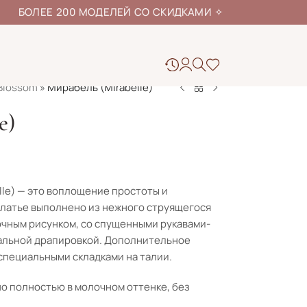
ЕЕ 200 МОДЕЛЕЙ СО СКИДКАМИ
✧
Blossom
»
Мирабель (Mirabelle)
e)
le) — это воплощение простоты и
платье выполнено из нежного струящегося
очным рисунком, со спущенными рукавами-
альной драпировкой. Дополнительное
специальными складками на талии.
о полностью в молочном оттенке, без