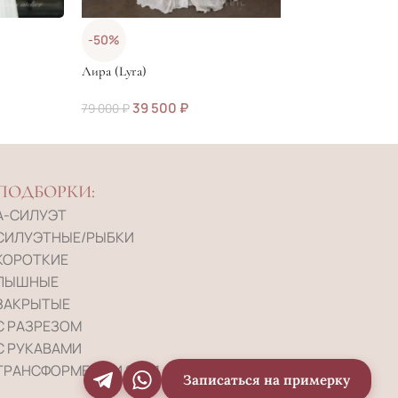
-50%
-65%
Лира (Lyra)
Арвен (Arven)
39 500
₽
26 200
79 000
₽
75 000
₽
ПОДБОРКИ:
А-СИЛУЭТ
СИЛУЭТНЫЕ/РЫБКИ
КОРОТКИЕ
ПЫШНЫЕ
ЗАКРЫТЫЕ
С РАЗРЕЗОМ
С РУКАВАМИ
ТРАНСФОРМЕРЫ И 2-В-1
Записаться на примерку