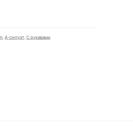
om
,
А-силуэт
,
С рукавами