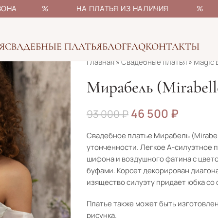
НЫ СЕЗОНА % НА ПЛАТЬЯ ИЗ НАЛИЧИЯ % БОЛ
Я
СВАДЕБНЫЕ ПЛАТЬЯ
БЛОГ
FAQ
КОНТАКТЫ
Главная
»
Свадебные платья
»
Magic 
Мирабель (Mirabell
46 500
₽
93 000
₽
Свадебное платье Мирабель (Mirabel
утонченности. Легкое А-силуэтное 
шифона и воздушного фатина с цвет
буфами. Корсет декорирован диагон
изящество силуэту придает юбка со 
Платье также может быть изготовлен
рисунка.