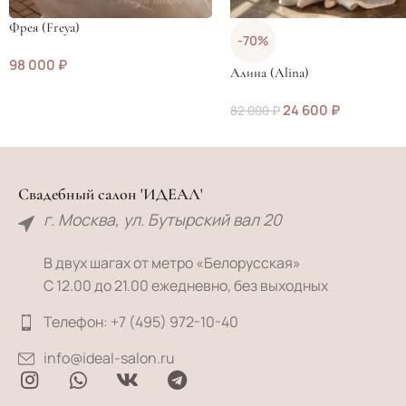
Фрея (Freya)
-70%
98 000
₽
Алина (Alina)
24 600
₽
82 000
₽
Свадебный салон 'ИДЕАЛ'
г. Москва, ул. Бутырский вал 20
В двух шагах от метро «Белорусская»
С 12.00 до 21.00 ежедневно, без выходных
Телефон: +7 (495) 972-10-40
info@ideal-salon.ru