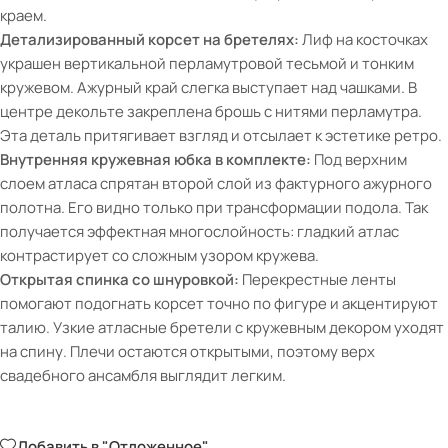
краем.
Детализированный корсет на бретелях:
Лиф на косточках
украшен вертикальной перламутровой тесьмой и тонким
кружевом. Ажурный край слегка выступает над чашками. В
центре декольте закреплена брошь с нитями перламутра.
Эта деталь притягивает взгляд и отсылает к эстетике ретро.
Внутренняя кружевная юбка в комплекте:
Под верхним
слоем атласа спрятан второй слой из фактурного ажурного
полотна. Его видно только при трансформации подола. Так
получается эффектная многослойность: гладкий атлас
контрастирует со сложным узором кружева.
Открытая спинка со шнуровкой:
Перекрестные ленты
помогают подогнать корсет точно по фигуре и акцентируют
талию. Узкие атласные бретели с кружевным декором уходят
на спину. Плечи остаются открытыми, поэтому верх
свадебного ансамбля выглядит легким.
Добавить в "Отложенное"