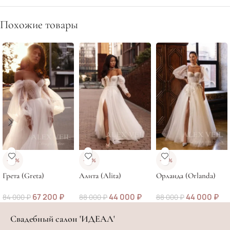
Похожие товары
-20%
-50%
-50%
Грета (Greta)
Алита (Alita)
Орланда (Orlanda)
67 200
₽
44 000
₽
44 000
₽
84 000
₽
88 000
₽
88 000
₽
Свадебный салон 'ИДЕАЛ'