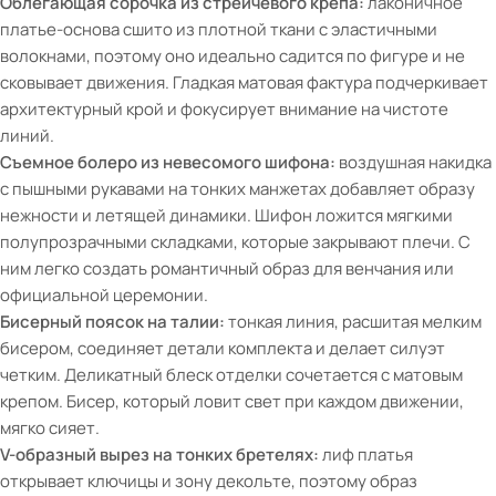
Облегающая сорочка из стрейчевого крепа:
лаконичное
платье-основа сшито из плотной ткани с эластичными
волокнами, поэтому оно идеально садится по фигуре и не
сковывает движения. Гладкая матовая фактура подчеркивает
архитектурный крой и фокусирует внимание на чистоте
линий.
Съемное болеро из невесомого шифона:
воздушная накидка
с пышными рукавами на тонких манжетах добавляет образу
нежности и летящей динамики. Шифон ложится мягкими
полупрозрачными складками, которые закрывают плечи. С
ним легко создать романтичный образ для венчания или
официальной церемонии.
Бисерный поясок на талии:
тонкая линия, расшитая мелким
бисером, соединяет детали комплекта и делает силуэт
четким. Деликатный блеск отделки сочетается с матовым
крепом. Бисер, который ловит свет при каждом движении,
мягко сияет.
V-образный вырез на тонких бретелях:
лиф платья
открывает ключицы и зону декольте, поэтому образ