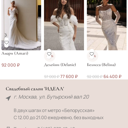
Амари (Amari)
-20%
-30%
92 000
₽
Делейни (Delanie)
Белисса (Belissa)
77 600
₽
64 400
₽
97 000
₽
92 000
₽
Свадебный салон 'ИДЕАЛ'
г. Москва, ул. Бутырский вал 20
В двух шагах от метро «Белорусская»
С 12.00 до 21.00 ежедневно, без выходных