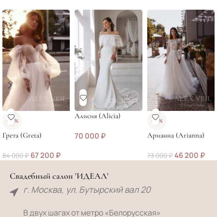
Алисия (Alicia)
-20%
-37%
Грета (Greta)
70 000
₽
Арианна (Arianna)
67 200
₽
46 200
₽
84 000
₽
73 000
₽
Свадебный салон 'ИДЕАЛ'
г. Москва, ул. Бутырский вал 20
В двух шагах от метро «Белорусская»