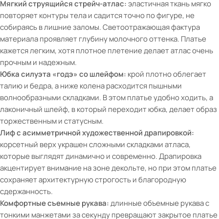
Мягкий струящийся стрейч-атлас:
эластичная ткань мягко
повторяет контуры тела и садится точно по фигуре, не
собираясь в лишние заломы. Светоотражающая фактура
материала проявляет глубину молочного оттенка. Платье
кажется легким, хотя плотное плетение делает атлас очень
прочным и надежным.
Юбка силуэта «годэ» со шлейфом:
крой плотно облегает
талию и бедра, а ниже колена расходится пышными
волнообразными складками. В этом платье удобно ходить, а
лаконичный шлейф, в который переходит юбка, делает образ
торжественным и статусным.
Лиф с асимметричной художественной драпировкой:
корсетный верх украшен сложными складками атласа,
которые выглядят динамично и современно. Драпировка
акцентирует внимание на зоне декольте, но при этом платье
сохраняет архитектурную строгость и благородную
сдержанность.
Комфортные съемные рукава:
длинные объемные рукава с
тонкими манжетами за секунду превращают закрытое платье