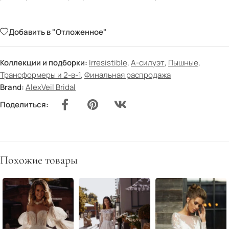
Добавить в "Отложенное"
Коллекции и подборки:
Irresistible
,
А-силуэт
,
Пышные
,
Трансформеры и 2-в-1
,
Финальная распродажа
Brand:
AlexVeil Bridal
Поделиться:
Похожие товары