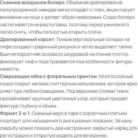
Съемное воздушное болеро:
Объемная драпировка на
полупрозрачной накидке мягко спадает с плеч, акцентирует
внимание на лице и делает образ невесомым. Сзади болеро
застегивается на ряд пуговиц, поэтому перед ужином его
легко снять, чтобы полностью открыть плечи.
Драпированный корсет:
Тонкие вертикальные складки на
лифе создают графичный рисунок и четко выделяют талию.
Вшитая корсетная основа со шнуровкой на спинке плотно
фиксирует лиф и подстраивается под особенности фигуры
невесты.
Сверкающая юбка с флоральным принтом:
Многослойный
подол покрыт мелким глиттерным напылением, которое ярко
сияет при любом освещении. Под верхними слоями ткани
просвечивает крупный цветочный узор, который придает
фактуре глубину и объем.
Формат 2-в-1:
Съемный верх в паре с корсетным платьем
подходит для насыщенного дня в разных локациях. За одну
свадьбу можно показать два настроения: закрытый наряд для
регистрации и открытую модель для вечеринки.