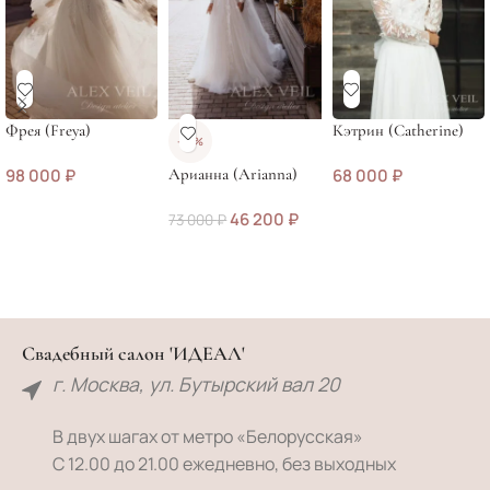
Фрея (Freya)
Кэтрин (Catherine)
-37%
98 000
₽
Арианна (Arianna)
68 000
₽
46 200
₽
73 000
₽
Свадебный салон 'ИДЕАЛ'
г. Москва, ул. Бутырский вал 20
В двух шагах от метро «Белорусская»
С 12.00 до 21.00 ежедневно, без выходных