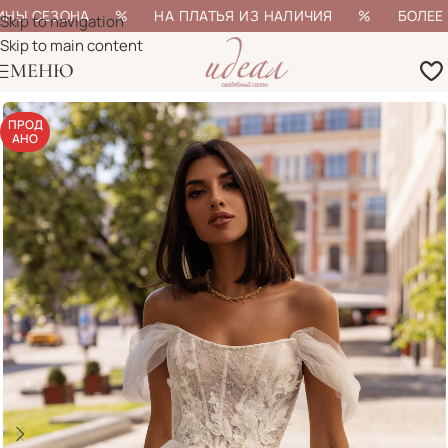
ИНЫ СЕЗОНА % НА ПЛАТЬЯ ИЗ НАЛИЧИЯ % БОЛЕЕ 200
Skip to navigation
Skip to main content
МЕНЮ
ПРОД
АНО