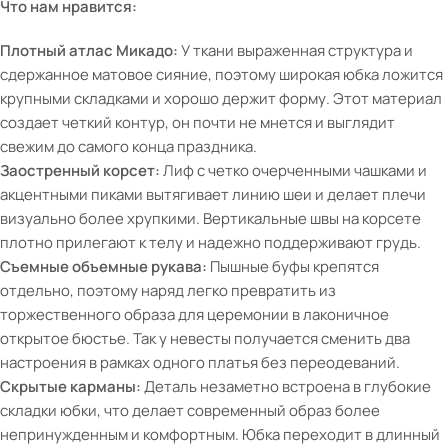
Что нам нравится:
Плотный атлас Микадо:
У ткани выраженная структура и
сдержанное матовое сияние, поэтому широкая юбка ложится
крупными складками и хорошо держит форму. Этот материал
создает четкий контур, он почти не мнется и выглядит
свежим до самого конца праздника.
Заостренный корсет:
Лиф с четко очерченными чашками и
акцентными пиками вытягивает линию шеи и делает плечи
визуально более хрупкими. Вертикальные швы на корсете
плотно прилегают к телу и надежно поддерживают грудь.
Съемные объемные рукава:
Пышные буфы крепятся
отдельно, поэтому наряд легко превратить из
торжественного образа для церемонии в лаконичное
открытое бюстье. Так у невесты получается сменить два
настроения в рамках одного платья без переодеваний.
Скрытые карманы:
Деталь незаметно встроена в глубокие
складки юбки, что делает современный образ более
непринужденным и комфортным. Юбка переходит в длинный