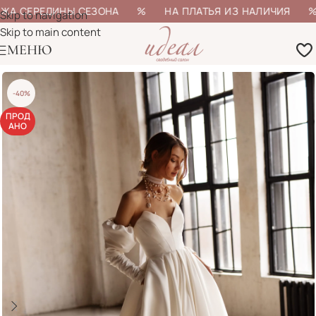
ЖА СЕРЕДИНЫ СЕЗОНА % НА ПЛАТЬЯ ИЗ НАЛИЧИЯ % Б
Skip to navigation
Skip to main content
МЕНЮ
-40%
ПРОД
АНО