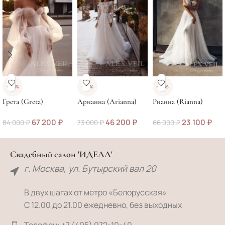
-20%
-37%
-65%
Грета (Greta)
Арианна (Arianna)
Рианна (Rianna)
67 200
₽
46 200
₽
23 100
₽
84 000
₽
73 000
₽
66 000
₽
Свадебный салон 'ИДЕАЛ'
г. Москва, ул. Бутырский вал 20
В двух шагах от метро «Белорусская»
С 12.00 до 21.00 ежедневно, без выходных