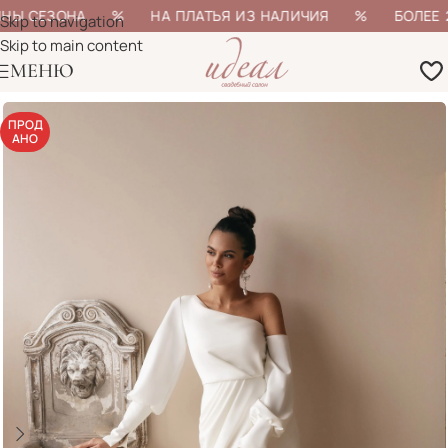
ИНЫ СЕЗОНА % НА ПЛАТЬЯ ИЗ НАЛИЧИЯ % БОЛЕЕ 200
Skip to navigation
Skip to main content
МЕНЮ
ПРОД
АНО