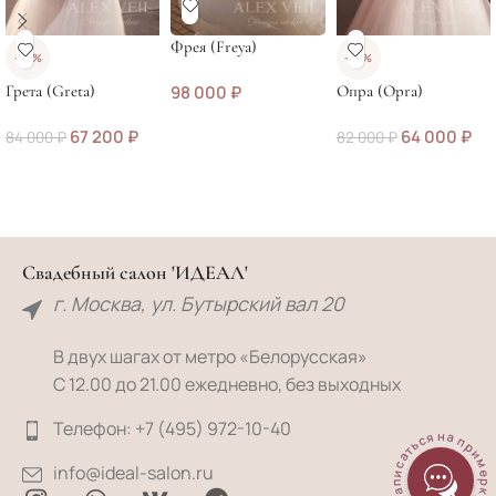
Фрея (Freya)
-20%
-22%
Грета (Greta)
98 000
₽
Опра (Opra)
67 200
₽
64 000
₽
84 000
₽
82 000
₽
Свадебный салон 'ИДЕАЛ'
г. Москва, ул. Бутырский вал 20
В двух шагах от метро «Белорусская»
С 12.00 до 21.00 ежедневно, без выходных
Телефон: +7 (495) 972-10-40
записаться на примерку
info@ideal-salon.ru