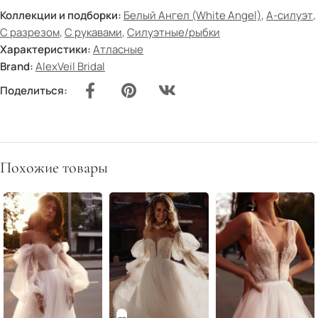
Коллекции и подборки:
Белый Ангел (White Angel)
,
А-силуэт
,
С разрезом
,
С рукавами
,
Силуэтные/рыбки
Характеристики:
Атласные
Brand:
AlexVeil Bridal
Поделиться:
Похожие товары