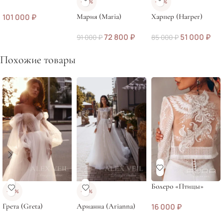
-20%
-40%
101 000
₽
Мария (Maria)
Харпер (Harper)
72 800
₽
51 000
₽
91 000
₽
85 000
₽
Похожие товары
Болеро «Птицы»
-20%
-37%
Грета (Greta)
Арианна (Arianna)
16 000
₽