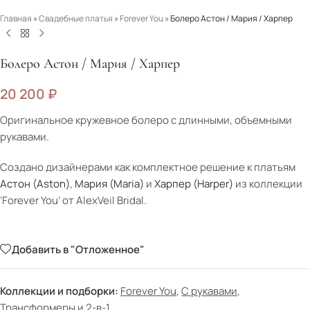
Главная
»
Свадебные платья
»
Forever You
»
Болеро Астон / Мария / Харпер
Болеро Астон / Мария / Харпер
20 200
₽
Оригинальное кружевное болеро с длинными, объемными
рукавами.
Создано дизайнерами как комплектное решение к платьям
Астон (Aston)
,
Мария (Maria)
и
Харпер (Harper)
из коллекции
‘Forever You’ от AlexVeil Bridal.
Добавить в "Отложенное"
Коллекции и подборки:
Forever You
,
С рукавами
,
Трансформеры и 2-в-1